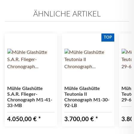
ÄHNLICHE ARTIKEL
TOP
Mühle Glashütte
Mühle Glashütte
Mühle
S.A.R. Flieger-
Teutonia II
Teuto
Chronograph M1-41-
Chronograph M1-30-
29-63
33-MB
92-LB
4.050,00 €
*
3.700,00 €
*
3.80