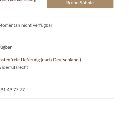
Bruno Söhnle
Momentan nicht verfügbar
fügbar
stenfreie Lieferung (nach Deutschland.)
iderrufsrecht
591 49 77 77