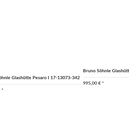
Bruno Söhnle Glashüt
öhnle Glashütte Pesaro I 17-13073-342
995,00 €
*
€
*