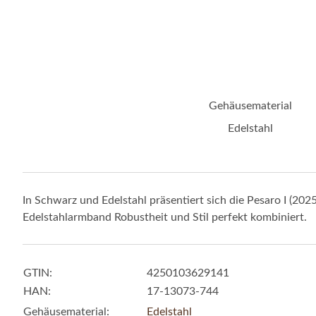
Gehäusematerial
Edelstahl
In Schwarz und Edelstahl präsentiert sich die Pesaro I (2
Edelstahlarmband Robustheit und Stil perfekt kombiniert.
Produkteigenschaft
Wert
GTIN:
4250103629141
HAN:
17-13073-744
Gehäusematerial:
Edelstahl