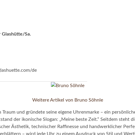
 Glashütte/Sa.
lashuette.com/de
Weitere Artikel von Bruno Söhnle
en Traum und gründete seine eigene Uhrenmarke – ein persönlic
tand der ikonische Slogan: „Meine beste Zeit.“ Seitdem steht d
cher Ästhetik, technischer Raffinesse und handwerklicher Perfe
erblättern – wird jede Uhr zu einem Ausdruck von Stil und Wertig