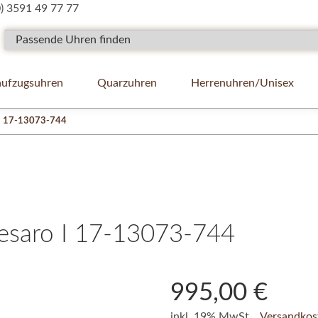
0) 3591 49 77 77
ufzugsuhren
Quarzuhren
Herrenuhren/Unisex
 I 17-13073-744
Pesaro I 17-13073-744
995,00 €
inkl. 19% MwSt. ,
Versandkost