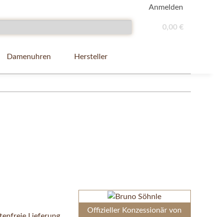
Anmelden
0,00 €
Damenuhren
Hersteller
Offizieller Konzessionär von
enfreie Lieferung